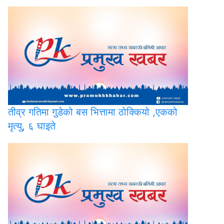
तीव्र
गतिमा गुडेको बस भित्तामा ठोक्कियो ,एकको
मृत्यु, ६ घाइते