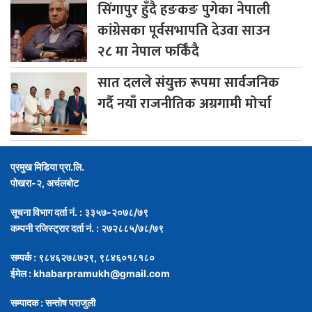
सिंगापुर
हुँदै हङकङ पुगेका नेपाली
कांग्रेसका पूर्वसभापति देउवा साउन
२८ मा नेपाल फर्किँदै
सात
दलले संयुक्त रूपमा सार्वजनिक
गर्दै नयाँ राजनीतिक अग्रगामी मोर्चा
प्रमुख मिडिया प्रा.लि.
पोखरा-२, अर्चलबोट
सूचना विभाग दर्ता नं. : ३३५७-२०७८/७९
कम्पनी रजिस्ट्रार दर्ता नं. : २७२८८५/७८/७९
सम्पर्क : ९८४६२७८७२९, ९८४६०१८१८०
ईमेल :
khabarpramukh@gmail.com
सम्पादक : सन्तोष पराजुली