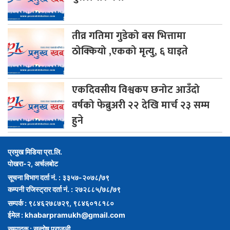
तीव्र
गतिमा गुडेको बस भित्तामा
ठोक्कियो ,एकको मृत्यु, ६ घाइते
एकदिवसीय
विश्वकप छनोट आउँदो
वर्षको फेब्रुअरी २२ देखि मार्च २३ सम्म
हुने
प्रमुख मिडिया प्रा.लि.
पोखरा-२, अर्चलबोट
सूचना विभाग दर्ता नं. : ३३५७-२०७८/७९
कम्पनी रजिस्ट्रार दर्ता नं. : २७२८८५/७८/७९
सम्पर्क : ९८४६२७८७२९, ९८४६०१८१८०
ईमेल :
khabarpramukh@gmail.com
सम्पादक : सन्तोष पराजुली