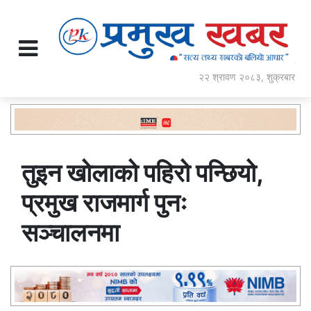
२२ श्रावण २०८३, शुक्रबार
तुइन खोलाको पहिरो पन्छियो,
प्रमुख राजमार्ग पुनः
सञ्चालनमा