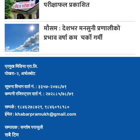
परीक्षाफल प्रकाशित
मौसम
: देशभर मनसुनी प्रणालीको
प्रभाव वर्षा कम चर्को गर्मी
प्रमुख मिडिया प्रा.लि.
पोखरा-२, अर्चलबोट
सूचना विभाग दर्ता नं. : ३३५७-२०७८/७९
कम्पनी रजिस्ट्रार दर्ता नं. : २७२८८५/७८/७९
सम्पर्क : ९८४६२७८७२९, ९८४६०१८१८०
ईमेल :
khabarpramukh@gmail.com
सम्पादक : सन्तोष पराजुली
सबै टिम