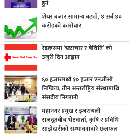
हुने
शेयर
बजार सामान्य बढ्याे, ४ अर्ब ४०
कराेडकाे काराेबार
रेडक्रसमा
‘भ्रष्टाचार र बेथिति’ को
उजुरी दिन आह्वान
६०
हजारमध्ये १० हजार एनजीओ
निष्क्रिय, तीन अन्तर्राष्ट्रिय संस्थामाथि
संसदीय निगरानी
महानगर
प्रमुख र इजरायली
राजदूतबीच भेटवार्ता, कृषि र प्रविधि
साझेदारीको सम्भावनाबारे छलफल