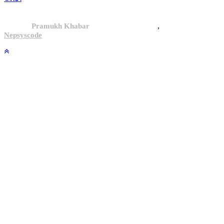
,
© 2024,
Pramukh Khabar
, All rights reserved.
Site By :
Nepsyscode
.