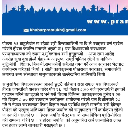
पोखरा १६ बाटुलेचौर मा रहेको श्री बिन्ध्यबासिनी मा बि ले पचहत्तर बर्स प्रबेस
गरेसंगै हीरक जयन्ति मनाउने भएको छ। यस बिधालयको संस्थापक
प्रधानाध्यापक को रुपमा प.मुक्तिनाथ शर्मा हुनुहुन्थ्यो । आज सम्म आरोह
अबरोह सुख दुख झेल्दै यँहासम्म आइपुग्दा राम्रो भूमिका खेल्ने सामाजिक
बुद्धिजीवी , शिक्षक, बिधार्थी,समाजसेबी सबैलाइ नमन गर्दै आज पत्रकार भेटघाट
कार्यक्रम गरिएको थियो । सोही कार्यक्रममा पोखराका पत्रकार, समाजसेवी
लगायत अन्य संस्थाका मानुभाबहरूको उल्लेखनिय उपस्थिति थियो ।
सामुदायिक बिधालयहरूमा आफ्नो छुट्टै पहिचान राख्न सफल यस बिधालयले
हीरक जयन्तीको अबसर पारेर पौष २६ गते बिहान ८;०० बजे प्रभातफेरी झ्याकी
प्रदशन गरिने बताइएको छ भने यसै बिचमा विभिन्न कार्यक्रमहरू हुुुुनेछ र २७
गते बिहान ८:०० बजे रक्तदान कार्यक्रम आयोजना गरेको यस बिधालयले २७
गते नै नेपाल सरकारका शिक्षा बिज्ञान तथा प्रबिधि मंत्री माननीय श्री देबेन्द्र
पौडेल को प्रमुख आतिथ्यमा हिरक जयन्ति को समुदघाटन गर्ने कार्यक्रम रहेको
जानकारी गराएको छ । हिरक जयन्ति चैत्र मसान्त सम्म बिभिन्न प्रतियोगिता
गरी सम्पन्न गरिने छ । र हीरक जयन्ति को अनुमानित खर्च एकचालिस लाख
दस हजार लाग्ने जानकारी गराइएको छ ।