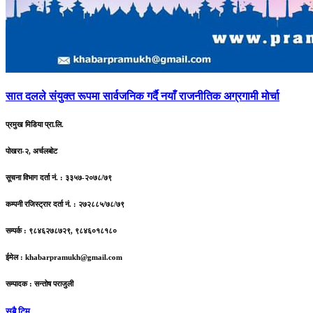
सात
दलले संयुक्त रूपमा सार्वजनिक गर्दै नयाँ राजनीतिक अग्रगामी मोर्चा
प्रमुख मिडिया प्रा.लि.
पोखरा-२, अर्चलबोट
सूचना विभाग दर्ता नं. : ३३५७-२०७८/७९
कम्पनी रजिस्ट्रार दर्ता नं. : २७२८८५/७८/७९
सम्पर्क : ९८४६२७८७२९, ९८४६०१८१८०
ईमेल :
khabarpramukh@gmail.com
सम्पादक : सन्तोष पराजुली
सबै टिम