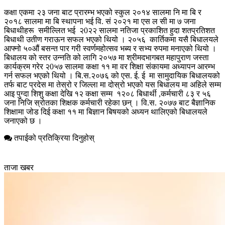
कक्षा एकमा २३ जना बाट प्रारम्भ भएको स्कुल २०१४ सालमा नि मा बि र
२०१८ सालमा मा बि स्थापना भई वि. सं २०२१ मा एस ल सी मा ७ जना
बिधाथीहरू समील्लित भई २0२२ सालमा नतिजा प्रकाशित हुदा शतप्रतिशत
बिधाथी उतीण गराऊन सफल भएको थियो । २०५६ कार्तिकमा यसै बिधालयले
आफ्नो ५०औं बसन्त पार गरी स्वर्णमहोत्सव भब्य र सभ्य रुपमा मनाएको थियो ।
बिधालय को स्तर उन्नति को लागि २०५७ मा श्रीमदभागबत महापुराण जस्ता
कार्यक्रम गरेर २0५७ सालमा कक्षा ११ मा वर शिक्षा संकायमा अध्यापन आरम्भ
गर्न सफल भएको थियो । बि.स.२०७६ को एस. ई. ई मा सामुदायिक बिधालयको
तर्फ बाट प्रदेस मा तेस्रो र जिल्ला मा दोस्रो भएको यस बिधालय मा अहिले सम्म
आइ पुग्दा शिशु कक्षा देखि १२ कक्षा सम्म १२०८ बिधार्थी ,कर्मचारी ८३ र ५६
जना निजि स्रोतका शिक्षक कर्मचारी रहेका छन् । वि.स. २०७७ बाट बैज्ञानिक
शिक्षामा जोड दिई कक्षा ११ मा बिज्ञान बिषयको अध्यन थालिएको बिधालयले
जनाएको छ ।
तपाईको प्रतिक्रिया दिनुहोस्
ताजा खबर