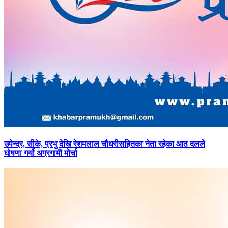
उपेन्द्र,
सीके, प्रभु देखि रेशमलाल चौधरीसहितका नेता रहेका आठ दलले
घोषणा गर्यो अग्रगामी मोर्चा