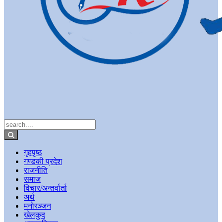
गृहपृष्ठ
गण्डकी प्रदेश
राजनीति
समाज
विचार/अन्तर्वार्ता
अर्थ
मनोरञ्जन
खेलकुद