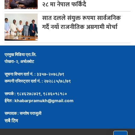
२८ मा नेपाल फर्किँदै
सात
दलले संयुक्त रूपमा सार्वजनिक
गर्दै नयाँ राजनीतिक अग्रगामी मोर्चा
प्रमुख मिडिया प्रा.लि.
पोखरा-२, अर्चलबोट
सूचना विभाग दर्ता नं. : ३३५७-२०७८/७९
कम्पनी रजिस्ट्रार दर्ता नं. : २७२८८५/७८/७९
सम्पर्क : ९८४६२७८७२९, ९८४६०१८१८०
ईमेल :
khabarpramukh@gmail.com
सम्पादक : सन्तोष पराजुली
सबै टिम