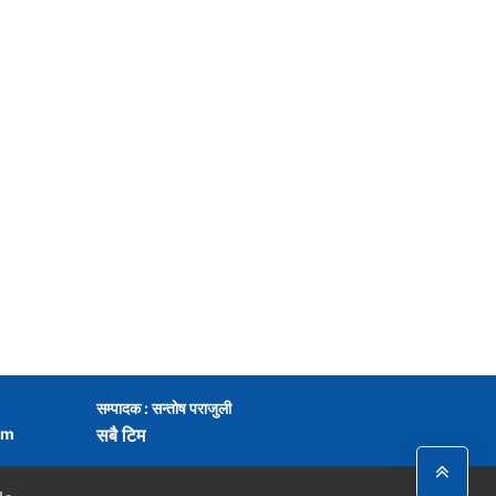
सम्पादक : सन्तोष पराजुली
om
सबै टिम