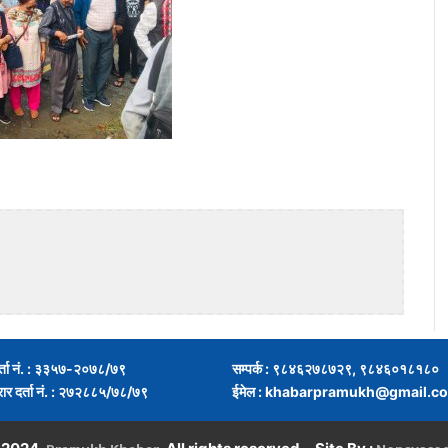
र्ता नं. : ३३५७-२०७८/७९
सम्पर्क : ९८४६२७८७२९, ९८४६०१८१८०
्रार दर्ता नं. : २७२८८५/७८/७९
ईमेल :
khabarpramukh@gmail.c