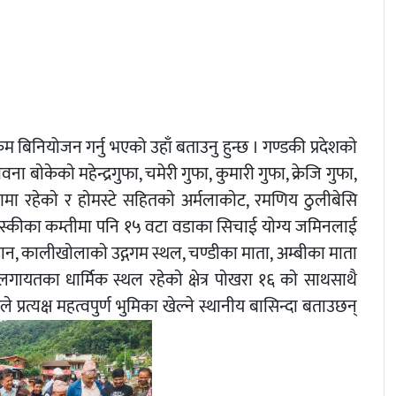
 बिनियोजन गर्नु भएको उहाँ बताउनु हुन्छ । गण्डकी प्रदेशकाे
बाेकेकाे महेन्द्रगुफा, चमेरी गुफा, कुमारी गुफा, क्रेजि गुफा,
मा रहेकाे र हाेमस्टे सहितकाे अर्मलाकाेट, रमणिय ठुलीबेसि
र, कास्कीका कम्तीमा पनि १५ वटा वडाका सिचाई याेग्य जमिनलाई
हान, कालीखाेलाकाे उद्गगम स्थल, चण्डीका माता, अम्बीका माता
र लगायतका धार्मिक स्थल रहेकाे क्षेत्र पाेखरा १६ काे साथसाथै
्रत्यक्ष महत्वपुर्ण भुमिका खेल्ने स्थानीय बासिन्दा बताउछन्