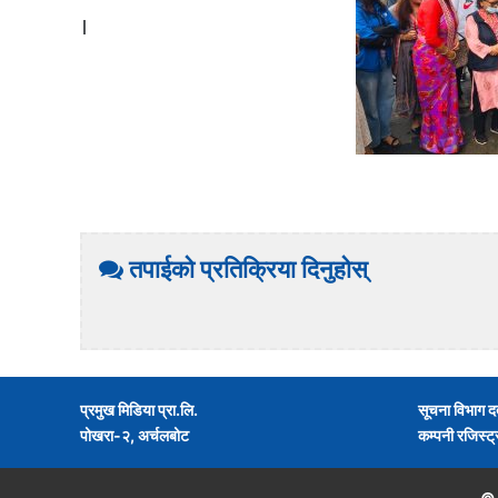
।
तपाईको प्रतिक्रिया दिनुहोस्
प्रमुख मिडिया प्रा.लि.
सूचना विभाग द
पोखरा-२, अर्चलबोट
कम्पनी रजिस्ट