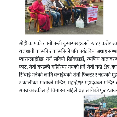
सोही कामको लागी मन्त्री कुमार खड्काले रु १२ कराेड रकम
राजधानी कास्की र कास्कीकाे पनि पर्यटकिय अथाह सम्भावना 
प्याराग्लाईडिङ गर्न सकिने ढिकिडाडाँ, रमणिय बाताबरण
फाट, सेती गण्डकी गहिरियर गयकाे हेर्ने सेती नदी क्षेत्
सिंचाई गर्नकाे लागि बनाईयकाे सेती फिल्टर र नहरकाे मु
र कालीका माताकाे मन्दिर, महेन्द्रेश्वर महादेवकाे मन्दि
समग्र कास्कीलाई चिनाउन अहिले बन्न लागेकाे फुटट्याकले प