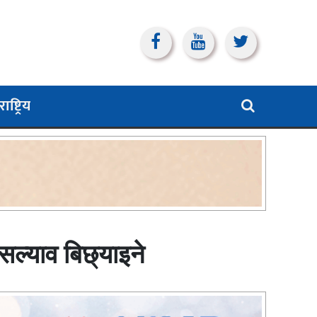
ाष्ट्रिय
सल्याव बिछ्याइने