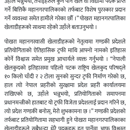
उहाँले भन्नुभयो, तपाँईहरुले कुनै पनि खेल वा विद्यामा पदक प्राप्त
गर्ने बित्तिकै महानगरपालिकाको तर्फबाट विशेष पुरस्कार प्रदान
गर्ने व्यवस्था समेत हामीले गरेका छौँ ।” पोखरा महानगरपालिका
खेलाडीहरूको साथमा रहेको उहाँले बताउनुभयो ।
पोखरा महानगरवासी खेलाडीहरूको नेतृत्वमा गण्डकी प्रदेशले
प्रतियोगिताको ऐतिहासिक ट्रफी माथि आफ्नो नामको इतिहास
कोर्ने विश्वास समेत प्रमुख आचार्यले व्यक्त गर्नुभयो । “नेपाली
खेलकुदको इतिहासमा पहिलो पटक राष्ट्रिय खेलकुद परिषद्ले
१० किलो चाँदी र २ टोला सुनको सुन्दर ट्रफी निर्माण गरेको छ,
हाल त्यो नेपाल प्रहरीको सुरक्षामा प्रदेश प्रहरी कार्यालयमा
राखिएको छ, उहाँले भन्नुभयो, प्रतियोगिताको समापनमा
प्रधानमन्त्रीको हातबाट यो ट्रफी विजेता प्रदेशलाई प्रदान गरिने छ,
त्यो प्रदेश गण्डकी बनोस्, मेरो शुभकामना छ ।” गण्डकी प्रदेशको
तर्फबाट प्रतियोगितामा सहभागी हुने पोखरा महानगरपालिकाका
खेलाडीहरूले सबैभन्दा धेरै पदकहरू हत पार्नेमा आफू विश्वस्त