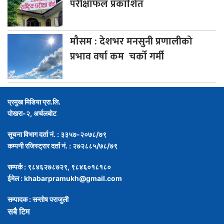
परीक्षाफल प्रकाशित
मौसम
: देशभर मनसुनी प्रणालीको
प्रभाव वर्षा कम चर्को गर्मी
प्रमुख मिडिया प्रा.लि.
पोखरा-२, अर्चलबोट
सूचना विभाग दर्ता नं. : ३३५७-२०७८/७९
कम्पनी रजिस्ट्रार दर्ता नं. : २७२८८५/७८/७९
सम्पर्क : ९८४६२७८७२९, ९८४६०१८१८०
ईमेल :
khabarpramukh@gmail.com
सम्पादक : सन्तोष पराजुली
सबै टिम