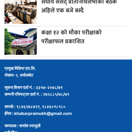
संघीय
संसद् प्रतिनिधिसभाको बैठक
अहिले एक बजे बस्दै
कक्षा
१२ को मौका परीक्षाको
परीक्षाफल प्रकाशित
प्रमुख मिडिया प्रा.लि.
पोखरा-२, अर्चलबोट
सूचना विभाग दर्ता नं. : ३३५७-२०७८/७९
कम्पनी रजिस्ट्रार दर्ता नं. : २७२८८५/७८/७९
सम्पर्क : ९८४६२७८७२९, ९८४६०१८१८०
ईमेल :
khabarpramukh@gmail.com
सम्पादक : सन्तोष पराजुली