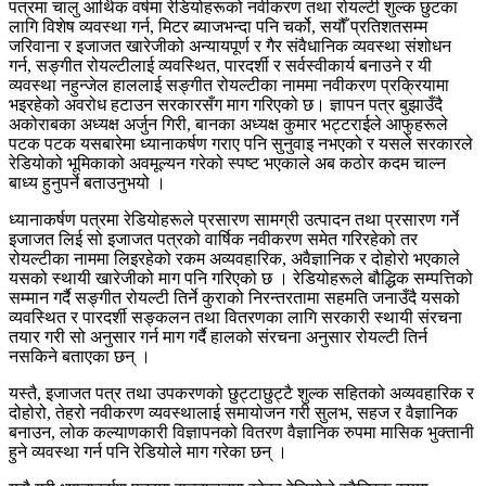
पत्रमा चालु आर्थिक वर्षमा रेडियोहरूको नवीकरण तथा रोयल्टी शुल्क छुटका
लागि विशेष व्यवस्था गर्न, मिटर ब्याजभन्दा पनि चर्को, सयौँ प्रतिशतसम्म
जरिवाना र इजाजत खारेजीको अन्यायपूर्ण र गैर संवैधानिक व्यवस्था संशोधन
गर्न, सङ्गीत रोयल्टीलाई व्यवस्थित, पारदर्शी र सर्वस्वीकार्य बनाउने र यी
व्यवस्था नहुन्जेल हाललाई सङ्गीत रोयल्टीका नाममा नवीकरण प्रक्रियामा
भइरहेको अवरोध हटाउन सरकारसँग माग गरिएको छ। ज्ञापन पत्र बुझाउँदै
अकोराबका अध्यक्ष अर्जुन गिरी, बानका अध्यक्ष कुमार भट्टराईले आफुहरूले
पटक पटक यसबारेमा ध्यानाकर्षण गराए पनि सुनुवाइ नभएको र यसले सरकारले
रेडियोको भूमिकाको अवमूल्यन गरेको स्पष्ट भएकाले अब कठोर कदम चाल्न
बाध्य हुनुपर्ने बताउनुभयो ।
ध्यानाकर्षण पत्रमा रेडियोहरूले प्रसारण सामग्री उत्पादन तथा प्रसारण गर्ने
इजाजत लिई सो इजाजत पत्रको वार्षिक नवीकरण समेत गरिरहेको तर
रोयल्टीका नाममा लिइरहेको रकम अव्यवहारिक, अवैज्ञानिक र दोहोरो भएकाले
यसको स्थायी खारेजीको माग पनि गरिएको छ । रेडियोहरूले बौद्धिक सम्पत्तिको
सम्मान गर्दै सङ्गीत रोयल्टी तिर्ने कुराको निरन्तरतामा सहमति जनाउँदै यसको
व्यवस्थित र पारदर्शी सङ्कलन तथा वितरणका लागि सरकारी स्थायी संरचना
तयार गरी सो अनुसार गर्न माग गर्दै हालको संरचना अनुसार रोयल्टी तिर्न
नसकिने बताएका छन् ।
यस्तै, इजाजत पत्र तथा उपकरणको छुट्टाछुट्टै शुल्क सहितको अव्यवहारिक र
दोहोरो, तेहरो नवीकरण व्यवस्थालाई समायोजन गरी सुलभ, सहज र वैज्ञानिक
बनाउन, लोक कल्याणकारी विज्ञापनको वितरण वैज्ञानिक रुपमा मासिक भुक्तानी
हुने व्यवस्था गर्न पनि रेडियोले माग गरेका छन् ।