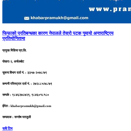
फिफाको
प्रतिबन्धका कारण नेपालले तेस्रो पटक गुमायो अन्तराष्ट्रिय
प्रतियोगितामा
प्रमुख मिडिया प्रा.लि.
पोखरा-२, अर्चलबोट
सूचना विभाग दर्ता नं. : ३३५७-२०७८/७९
कम्पनी रजिस्ट्रार दर्ता नं. : २७२८८५/७८/७९
सम्पर्क : ९८४६२७८७२९, ९८४६०१८१८०
ईमेल :
khabarpramukh@gmail.com
सम्पादक : सन्तोष पराजुली
सबै टिम