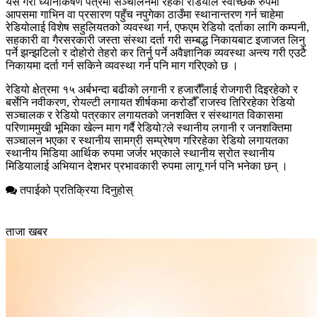
यसै गरी ध्यानाकर्षण पत्रमा सञ्चालनमा रहेका रेडियोले स्वैच्छिक रुपमा
आपसमा गाभिन वा प्रसारण पहुँच नपुगेका ठाउँमा स्थानान्तरण गर्न चाहेमा
रेडियोलाई विशेष सहुलियतको व्यवस्था गर्न, एफएम रेडियो दर्ताका लागि कम्पनी,
सहकारी वा गैरसरकारी जस्ता संस्था दर्ता गरी सम्बद्ध निकायबाट इजाजत लिनु
पर्ने झन्झटिलो र दोहोरो तेहरो कर तिर्नु पर्ने अवैज्ञानिक व्यवस्था अन्त्य गरी एउटै
निकायमा दर्ता गर्न सकिने व्यवस्था गर्न पनि माग गरिएको छ ।
रेडियो क्षेत्रमा १५ अर्बभन्दा बढीको लगानी र हजारौँलाई रोजगारी दिइरहेको र
बर्सेनि नवीकरण, रोयल्टी लगायत शीर्षकमा करोडौँ राजस्व तिरिरहेका रेडियो
सञ्चालक र रेडियो पत्रकार लगायतको जनशक्ति र संस्थागत विकासमा
परिणाममुखी भूमिका खेल्न माग गर्दै रेडियो?ले स्थानीय लगानी र जनशक्तिमा
सञ्चालन भएका र स्थानीय सामग्री सम्प्रेषण गरिरहेका रेडियो लगायतका
स्थानीय मिडिया आर्थिक रुपमा जर्जर भएकाले स्थानीय स्रोत स्थानीय
मिडियालाई अभियान देशभर प्रभावकारी रुपमा लागू गर्न पनि भनेका छन् ।
तपाईको प्रतिक्रिया दिनुहोस्
ताजा खबर