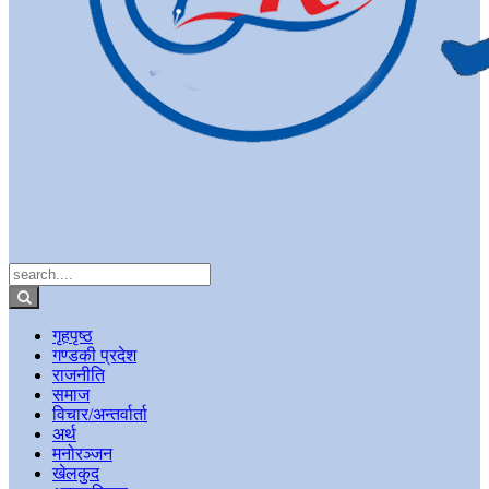
गृहपृष्ठ
गण्डकी प्रदेश
राजनीति
समाज
विचार/अन्तर्वार्ता
अर्थ
मनोरञ्जन
खेलकुद