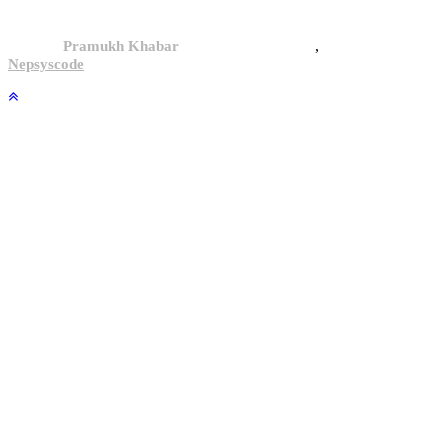
,
© 2024,
Pramukh Khabar
, All rights reserved.
Site By :
Nepsyscode
.