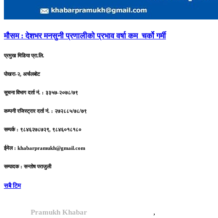
मौसम
: देशभर मनसुनी प्रणालीको प्रभाव वर्षा कम चर्को गर्मी
प्रमुख मिडिया प्रा.लि.
पोखरा-२, अर्चलबोट
सूचना विभाग दर्ता नं. : ३३५७-२०७८/७९
कम्पनी रजिस्ट्रार दर्ता नं. : २७२८८५/७८/७९
सम्पर्क : ९८४६२७८७२९, ९८४६०१८१८०
ईमेल :
khabarpramukh@gmail.com
सम्पादक : सन्तोष पराजुली
सबै टिम
,
© 2024,
Pramukh Khabar
, All rights reserved.
Site By :