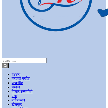
गृहपृष्ठ
गण्डकी प्रदेश
राजनीति
समाज
विचार/अन्तर्वार्ता
अर्थ
मनोरञ्जन
खेलकुद