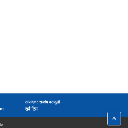
सम्पादक : सन्तोष पराजुली
om
सबै टिम
de
.