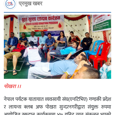
प्रमुख खबर
पोखरा ।।
नेपाल पर्यटक यातायात व्यवसायी संघ(एनटिभिए) गण्डकी प्रदेश
र लायन्स क्लब अफ पोखरा सुन्दरनगरीद्वारा संयुुक्त रुपमा
आयोजित रक्तदान कार्यक्रममा ४७ युनिट रगत संकलन भएको