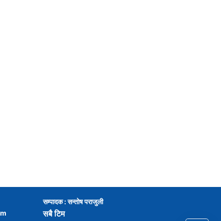
सम्पादक : सन्तोष पराजुली
om
सबै टिम