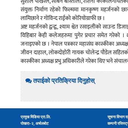
सुशील पोखरेल, सबिन बास्तोला, रोशनी कार्कीलगायतक
संयुक्त निर्माण रहेको फिल्ममा मानकृष्ण महर्जनको 
लामिछाने र गोविन्द राईको कोरियोग्राफी छ ।
अष्ट महर्जनको द्वन्द्व, श्याम श्वेत रसाइलीको साउन्ड ड
विहिबार केही कलेजहरुमा पुगेर प्रचार समेत गरेको । 
जनाइएको छ । नेपाल पत्रकार महासंघ कास्कीका अध्यक्ष वि
जीवन दाहाल, लोकदोहोरी गायक चोलेन्द्र पौडेल सहितको उ
कास्कीका अध्यक्ष प्रभु अधिकारीले गरेका थिए भने संचा
तपाईको प्रतिक्रिया दिनुहोस्
प्रमुख मिडिया प्रा.लि.
सूचना विभाग द
पोखरा-२, अर्चलबोट
कम्पनी रजिस्ट