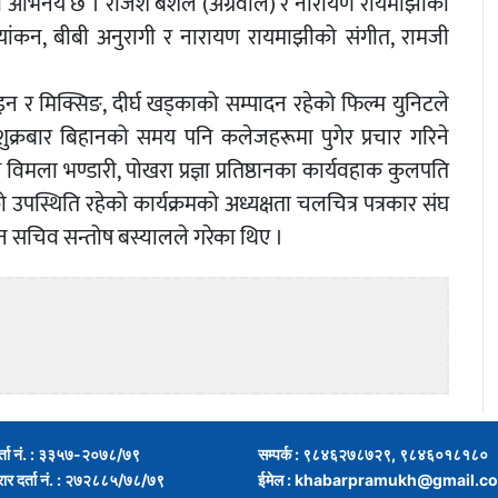
ो अभिनय छ । राजेश बंशल (अग्रवाल) र नारायण रायमाझीको
छायांकन, बीबी अनुरागी र नारायण रायमाझीको संगीत, रामजी
िजाइन र मिक्सिङ, दीर्घ खड्काको सम्पादन रहेको फिल्म युनिटले
शुक्रबार बिहानको समय पनि कलेजहरूमा पुगेर प्रचार गरिने
मला भण्डारी, पोखरा प्रज्ञा प्रतिष्ठानका कार्यवहाक कुलपति
पस्थिति रहेको कार्यक्रमको अध्यक्षता चलचित्र पत्रकार संघ
लन सचिव सन्तोष बस्यालले गरेका थिए ।
र्ता नं. : ३३५७-२०७८/७९
सम्पर्क : ९८४६२७८७२९, ९८४६०१८१८०
्रार दर्ता नं. : २७२८८५/७८/७९
ईमेल :
khabarpramukh@gmail.c