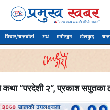
विचार/अन्तर्वार्ता
अर्थ
मनोरञ्जन
खेलकुद
अन्तर
रुको कथा “परदेशी २”, प्रकाश सपुतका