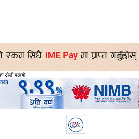
ीको टोली पठायो