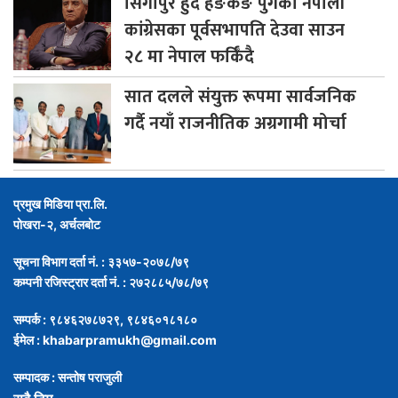
सिंगापुर
हुँदै हङकङ पुगेका नेपाली
कांग्रेसका पूर्वसभापति देउवा साउन
२८ मा नेपाल फर्किँदै
सात
दलले संयुक्त रूपमा सार्वजनिक
गर्दै नयाँ राजनीतिक अग्रगामी मोर्चा
प्रमुख मिडिया प्रा.लि.
पोखरा-२, अर्चलबोट
सूचना विभाग दर्ता नं. : ३३५७-२०७८/७९
कम्पनी रजिस्ट्रार दर्ता नं. : २७२८८५/७८/७९
सम्पर्क : ९८४६२७८७२९, ९८४६०१८१८०
ईमेल :
khabarpramukh@gmail.com
सम्पादक : सन्तोष पराजुली