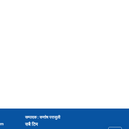
सम्पादक : सन्तोष पराजुली
om
सबै टिम