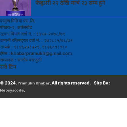
फेब्रुअरी २२ देखि मार्च २३ सम्म हुने
प्रमुख मिडिया प्रा.लि.
पोखरा-२, अर्चलबोट
सूचना विभाग दर्ता नं. : ३३५७-२०७८/७९
कम्पनी रजिस्ट्रार दर्ता नं. : २७२८८५/७८/७९
सम्पर्क : ९८४६२७८७२९, ९८४६०१८१८०
ईमेल :
khabarpramukh@gmail.com
सम्पादक : सन्तोष पराजुली
सबै टिम
Pramukh Khabar
,
© 2024,
, All rights reserved.
Site By :
Nepsyscode
.