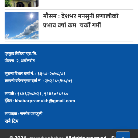
मौसम
: देशभर मनसुनी प्रणालीको
प्रभाव वर्षा कम चर्को गर्मी
प्रमुख मिडिया प्रा.लि.
पोखरा-२, अर्चलबोट
सूचना विभाग दर्ता नं. : ३३५७-२०७८/७९
कम्पनी रजिस्ट्रार दर्ता नं. : २७२८८५/७८/७९
सम्पर्क : ९८४६२७८७२९, ९८४६०१८१८०
ईमेल :
khabarpramukh@gmail.com
सम्पादक : सन्तोष पराजुली
सबै टिम
,
© 2024,
, All rights reserved.
Site By :