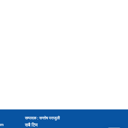
सम्पादक : सन्तोष पराजुली
om
सबै टिम