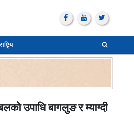
ाष्ट्रिय
लको उपाधि बागलुङ र म्याग्दी