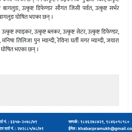
ागलुङ, उत्कृष्ट डिफेण्डर सौगत जिसी पर्वत, उत्कृष्ट सर्भर
चन बागलुङ घोषित भएका छन् ।
ष्ट स्पाइकर, उत्कृष्ट ब्लकर, उत्कृष्ट सेटर, उत्कृष्ट डिफेण्डर,
वत, मनिषा तिलिजा पुन म्याग्दी, रेविना घर्ती मगर म्याग्दी, जयारा
ी घोषित भएका छन् ।
र्ता नं. : ३३५७-२०७८/७९
सम्पर्क : ९८४६२७८७२९, ९८४६०१८१८०
्रार दर्ता नं. : २७२८८५/७८/७९
ईमेल :
khabarpramukh@gmail.c