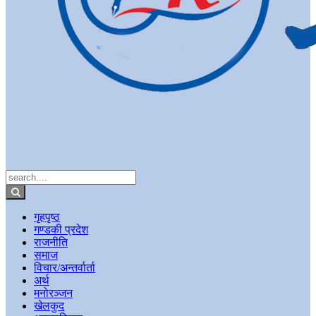
गृहपृष्ठ
गण्डकी प्रदेश
राजनीति
समाज
विचार/अन्तर्वार्ता
अर्थ
मनोरञ्जन
खेलकुद