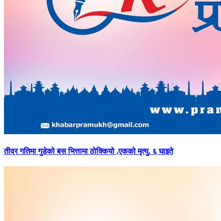
तीव्र
गतिमा गुडेको बस भित्तामा ठोक्कियो ,एकको मृत्यु, ६ घाइते