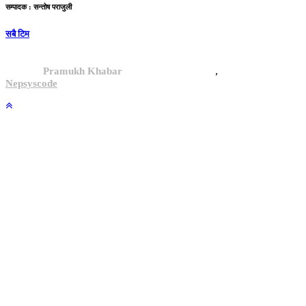
सम्पादक : सन्तोष पराजुली
सबै टिम
,
© 2024,
Pramukh Khabar
, All rights reserved.
Site By :
Nepsyscode
.