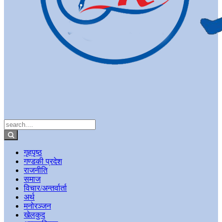
गृहपृष्ठ
गण्डकी प्रदेश
राजनीति
समाज
विचार/अन्तर्वार्ता
अर्थ
मनोरञ्जन
खेलकुद