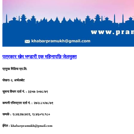
पत्रकार
खेम भण्डारी एक महिनापछि जेलमुक्त
प्रमुख मिडिया प्रा.लि.
पोखरा-२, अर्चलबोट
सूचना विभाग दर्ता नं. : ३३५७-२०७८/७९
कम्पनी रजिस्ट्रार दर्ता नं. : २७२८८५/७८/७९
सम्पर्क : ९८४६२७८७२९, ९८४६०१८१८०
ईमेल :
khabarpramukh@gmail.com