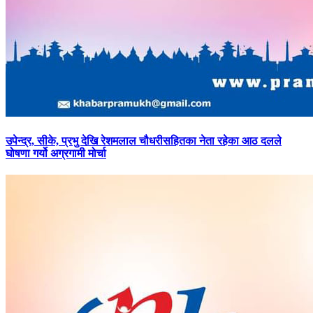
उपेन्द्र,
सीके, प्रभु देखि रेशमलाल चौधरीसहितका नेता रहेका आठ दलले
घोषणा गर्यो अग्रगामी मोर्चा