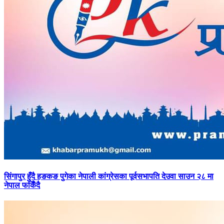
सिंगापुर
हुँदै हङकङ पुगेका नेपाली कांग्रेसका पूर्वसभापति देउवा साउन २८ मा
नेपाल फर्किँदै