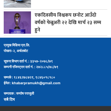
एकदिवसीय
विश्वकप छनोट आउँदो
वर्षको फेब्रुअरी २२ देखि मार्च २३ सम्म
हुने
प्रमुख मिडिया प्रा.लि.
पोखरा-२, अर्चलबोट
सूचना विभाग दर्ता नं. : ३३५७-२०७८/७९
कम्पनी रजिस्ट्रार दर्ता नं. : २७२८८५/७८/७९
सम्पर्क : ९८४६२७८७२९, ९८४६०१८१८०
ईमेल :
khabarpramukh@gmail.com
सम्पादक : सन्तोष पराजुली
सबै टिम