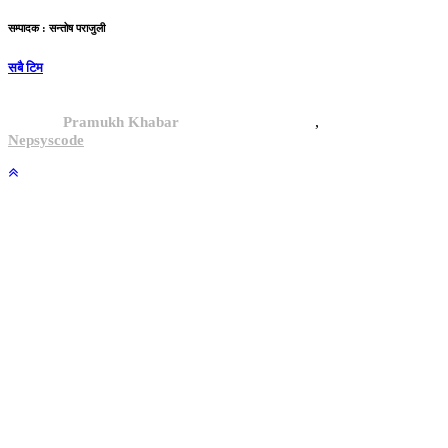
सम्पादक : सन्तोष पराजुली
सबै टिम
,
© 2024,
Pramukh Khabar
, All rights reserved.
Site By :
Nepsyscode
.