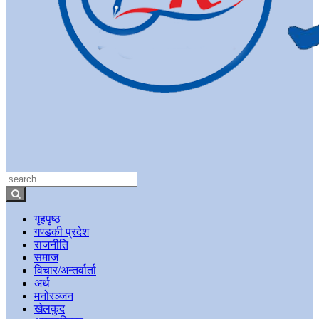
गृहपृष्ठ
गण्डकी प्रदेश
राजनीति
समाज
विचार/अन्तर्वार्ता
अर्थ
मनोरञ्जन
खेलकुद