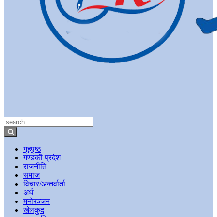
गृहपृष्ठ
गण्डकी प्रदेश
राजनीति
समाज
विचार/अन्तर्वार्ता
अर्थ
मनोरञ्जन
खेलकुद