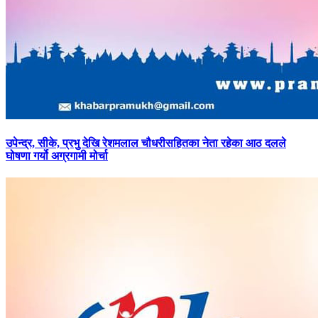
उपेन्द्र,
सीके, प्रभु देखि रेशमलाल चौधरीसहितका नेता रहेका आठ दलले
घोषणा गर्यो अग्रगामी मोर्चा