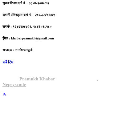
सूचना विभाग दर्ता नं. : ३३५७-२०७८/७९
कम्पनी रजिस्ट्रार दर्ता नं. : २७२८८५/७८/७९
सम्पर्क : ९८४६२७८७२९, ९८४६०१८१८०
ईमेल :
khabarpramukh@gmail.com
सम्पादक : सन्तोष पराजुली
सबै टिम
,
© 2024,
Pramukh Khabar
, All rights reserved.
Site By :
Nepsyscode
.