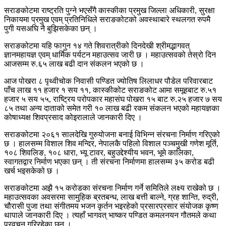
सराङकोटमा राष्ट्रति पुग्ने भएसँगै कास्कीका प्रमुख जिल्ला अधिकारी, सुरक्षा
निकायमा प्रमुख एवम् प्रतिनिधिले सराङकोटको अवस्थाबारे स्थलगत रुपमै
पुगी यसअघि नै बुझिसकेका छन् ।
सराङकोटमा यहि फागुन १४ गते शिवरात्रीको दिनदेखी श्रीमद्भागवत्
ज्ञानमहायज्ञ एवम् धार्मिक पर्यटन महाउत्सव जारी छ । महाउत्सवको तेस्रो दिन
आजसम्म रु.६५ लाख बढी दान संकलन भएको छ ।
आज पोखरा ८ पृथ्वीचोक निवासी पण्डित ज्योतिष लिलाधर पौडेल परिवारबाट
पाँच लाख ११ हजार १ सय ११, कास्कीकोट सराङकोट आमा समूहबाट रु.५१
हजार ५ सय ५५, राष्ट्रिय परोपकार महासंघ पोखरा १५ बाट रु.२५ हजार ७ सय
८५ तथा अन्य दाताको समेत गरी १० लाख बढी रकम संकलन भएको महायज्ञका
कोषाध्यक्ष शिवप्रसाद कोइरालाले जानकारी दिए ।
सराङकोटमा २०६१ सालदेखि गुरुयोजना बनाई विभिन्न संरचना निर्माण गरिएको
छ । हालसम्म विशाल शिव मन्दिर, नेपालकै पहिलो विशाल पञ्चमुखी गणेश मूर्ति,
१०८ शिवलिङ, १०८ धारा, भ्यू टावर, बहुउद्देश्यीय भवन, भूमे कालिका,
स्वागतद्वार निर्माण भएका छन् । ती संरचना निर्माणमा हालसम्म ३५ करोड बढी
खर्च भइसकेको छ ।
सराङकोटमा अझै १५ करोडका संरचना निर्माण गर्ने समितिले लक्ष्य राखेको छ ।
महाउत्सवका अवसरमा सामुहिक ब्रतबन्ध, लाख बत्ती बाल्ने, ग्रह शान्ति, रुद्री,
चौरासी पुजा तथा संगीतमय भजन कृर्तन भइरहेको प्रसारप्रसार संयोजक कृष्ण
थापाले जानकारी दिए । त्यहाँ भागवत् भाष्कर पण्डित कमलनयन गौतमले कथा
प्रवचन गरिरहेका छन् ।