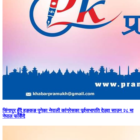
सिंगापुर
हुँदै हङकङ पुगेका नेपाली कांग्रेसका पूर्वसभापति देउवा साउन २८ मा
नेपाल फर्किँदै