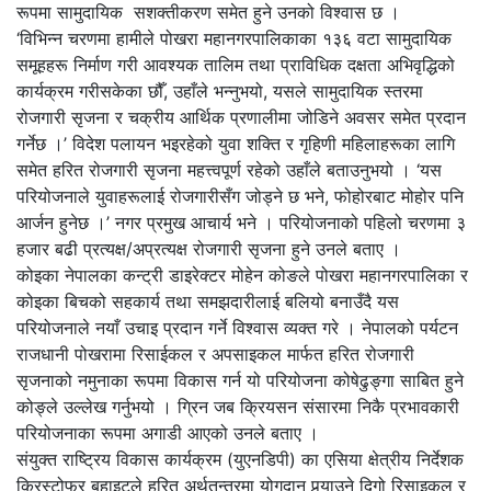
रूपमा सामुदायिक सशक्तीकरण समेत हुने उनको विश्वास छ ।
‘विभिन्न चरणमा हामीले पोखरा महानगरपालिकाका १३६ वटा सामुदायिक
समूहहरू निर्माण गरी आवश्यक तालिम तथा प्राविधिक दक्षता अभिवृद्धिको
कार्यक्रम गरीसकेका छौँ, उहाँले भन्नुभयो, यसले सामुदायिक स्तरमा
रोजगारी सृजना र चक्रीय आर्थिक प्रणालीमा जोडिने अवसर समेत प्रदान
गर्नेछ ।’ विदेश पलायन भइरहेको युवा शक्ति र गृहिणी महिलाहरूका लागि
समेत हरित रोजगारी सृजना महत्त्वपूर्ण रहेको उहाँले बताउनुभयो । ‘यस
परियोजनाले युवाहरूलाई रोजगारीसँग जोड्ने छ भने, फोहोरबाट मोहोर पनि
आर्जन हुनेछ ।’ नगर प्रमुख आचार्य भने । परियोजनाको पहिलो चरणमा ३
हजार बढी प्रत्यक्ष/अप्रत्यक्ष रोजगारी सृजना हुने उनले बताए ।
कोइका नेपालका कन्ट्री डाइरेक्टर मोहेन कोङले पोखरा महानगरपालिका र
कोइका बिचको सहकार्य तथा समझदारीलाई बलियो बनाउँदै यस
परियोजनाले नयाँ उचाइ प्रदान गर्ने विश्वास व्यक्त गरे । नेपालको पर्यटन
राजधानी पोखरामा रिसाईकल र अपसाइकल मार्फत हरित रोजगारी
सृजनाको नमुनाका रूपमा विकास गर्न यो परियोजना कोषेढुङ्गा साबित हुने
कोङ्ले उल्लेख गर्नुभयो । ग्रिन जब क्रियसन संसारमा निकै प्रभावकारी
परियोजनाका रूपमा अगाडी आएको उनले बताए ।
संयुक्त राष्ट्रिय विकास कार्यक्रम (युएनडिपी) का एसिया क्षेत्रीय निर्देशक
क्रिस्टोफर बहाइटले हरित अर्थतन्त्रमा योगदान पुर्‍याउने दिगो रिसाइकल र