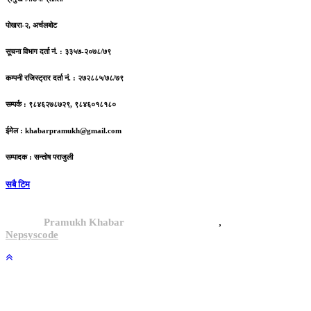
पोखरा-२, अर्चलबोट
सूचना विभाग दर्ता नं. : ३३५७-२०७८/७९
कम्पनी रजिस्ट्रार दर्ता नं. : २७२८८५/७८/७९
सम्पर्क : ९८४६२७८७२९, ९८४६०१८१८०
ईमेल :
khabarpramukh@gmail.com
सम्पादक : सन्तोष पराजुली
सबै टिम
,
© 2024,
Pramukh Khabar
, All rights reserved.
Site By :
Nepsyscode
.