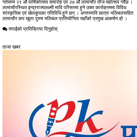
गतेसम्म २९ औं वार्षिकोत्सव समारोह एवं २७ औं लामाचौर तीज महोत्सव गर्दैछ ।
लामाचौरस्थित इन्द्रराज्यलक्ष्मी मावि परिसरमा हुने उक्त कार्यक्रममा विविध
सांस्कृतिक एवं खेलकुदका गतिविधि हुने छन् । अन्तरमावि छात्रा भलिबलसहित
लामाचौर कप खुला पुरुष भलिबल प्रतियोगिता यहाँको प्रमुख आकर्षण हो ।
तपाईको प्रतिक्रिया दिनुहोस्
ताजा खबर