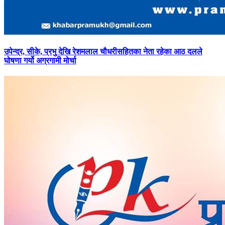
उपेन्द्र,
सीके, प्रभु देखि रेशमलाल चौधरीसहितका नेता रहेका आठ दलले
घोषणा गर्यो अग्रगामी मोर्चा