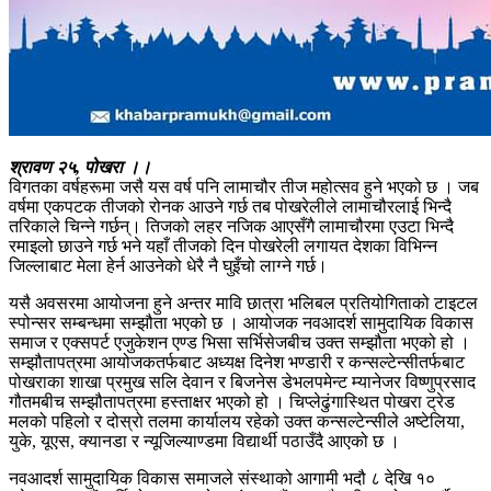
श्रावण २५, पोखरा ।।
विगतका वर्षहरूमा जसै यस वर्ष पनि लामाचौर तीज महोत्सव हुने भएको छ । जब
वर्षमा एकपटक तीजको रोनक आउने गर्छ तब पोखरेलीले लामाचौरलाई भिन्दै
तरिकाले चिन्ने गर्छन्। तिजको लहर नजिक आएसँगै लामाचौरमा एउटा भिन्दै
रमाइलो छाउने गर्छ भने यहाँ तीजको दिन पोखरेली लगायत देशका विभिन्न
जिल्लाबाट मेला हेर्न आउनेको धेरै नै घुइँचो लाग्ने गर्छ।
यसै अवसरमा आयोजना हुने अन्तर मावि छात्रा भलिबल प्रतियोगिताको टाइटल
स्पोन्सर सम्बन्धमा सम्झौता भएको छ । आयोजक नवआदर्श सामुदायिक विकास
समाज र एक्सपर्ट एजुकेशन एण्ड भिसा सर्भिसेजबीच उक्त सम्झौता भएको हो ।
सम्झौतापत्रमा आयोजकतर्फबाट अध्यक्ष दिनेश भण्डारी र कन्सल्टेन्सीतर्फबाट
पोखराका शाखा प्रमुख सलि देवान र बिजनेस डेभलपमेन्ट म्यानेजर विष्णुप्रसाद
गौतमबीच सम्झौतापत्रमा हस्ताक्षर भएको हो । चिप्लेढुंगास्थित पोखरा ट्रेड
मलको पहिलो र दोस्रो तलमा कार्यालय रहेको उक्त कन्सल्टेन्सीले अष्टेलिया,
युके, यूएस, क्यानडा र न्यूजिल्याण्डमा विद्यार्थी पठाउँदै आएको छ ।
नवआदर्श सामुदायिक विकास समाजले संस्थाको आगामी भदौ ८ देखि १०