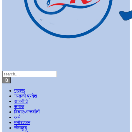
गृहपृष्ठ
गण्डकी प्रदेश
राजनीति
समाज
विचार/अन्तर्वार्ता
अर्थ
मनोरञ्जन
खेलकुद