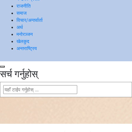
राजनीति
समाज
विचार/अन्तर्वार्ता
अर्थ
मनोरञ्जन
खेलकुद
अन्तराष्ट्रिय
सर्च गर्नुहोस्