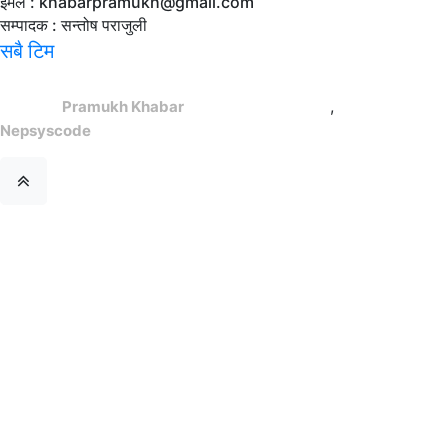
ईमेल :
khabarpramukh@gmail.com
सम्पादक : सन्तोष पराजुली
सबै टिम
,
© 2024,
Pramukh Khabar
, All rights reserved.
Site By :
Nepsyscode
.