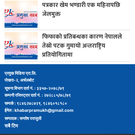
पत्रकार
खेम भण्डारी एक महिनापछि
जेलमुक्त
फिफाको
प्रतिबन्धका कारण नेपालले
तेस्रो पटक गुमायो अन्तराष्ट्रिय
प्रतियोगितामा
प्रमुख मिडिया प्रा.लि.
पोखरा-२, अर्चलबोट
सूचना विभाग दर्ता नं. : ३३५७-२०७८/७९
कम्पनी रजिस्ट्रार दर्ता नं. : २७२८८५/७८/७९
सम्पर्क : ९८४६२७८७२९, ९८४६०१८१८०
ईमेल :
khabarpramukh@gmail.com
सम्पादक : सन्तोष पराजुली
सबै टिम