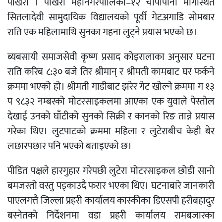
पोखरा । पोखरा महानगरपालिका–१२ चापापानी मार्गस्थित
सितलादेवी सामुदायिक विद्यालयको पूर्वी गेटअगाडि सोमबार
राति एक महिलामाथि सुनका गहना लुट्ने प्रयास भएको छ।
ब्यबसायी समाजसेवी कृष्ण प्रसाद कोइरालाका अनुसार घटना
राति करिब ८:३० बजे तिर श्रीमान् र श्रीमती कामबाट घर फर्कने
क्रममा भएको हो। श्रीमती गाडीबाट झरेर गेट खोल्ने क्रममा ग १३
प ९८३२ नम्बरको मोटरसाइकलमा आएका एक युवाले पेस्तोल
देखाई उनको घाँटीको सुनको सिक्री र कानको रिङ तान्ने प्रयास
गरेका थिए। लुटपाटको क्रममा महिला र लुटेराबीच केही बेर
लछारपछार पनि भएको बताइएको छ।
पीडित पक्षले हारगुहार गरेपछी लुटेरा मोटरसाइकल छोडी सानो
बमजस्तो वस्तु पड्काउदै फरार भएका थिए। घटनाबारे जानकारी
पाएलगत्तै जिल्ला प्रहरी कार्यालय कास्कीका डिएसपी हरीबहादुर
बस्नेतको निर्देशनमा वडा प्रहरी कार्यालय रामबजारका