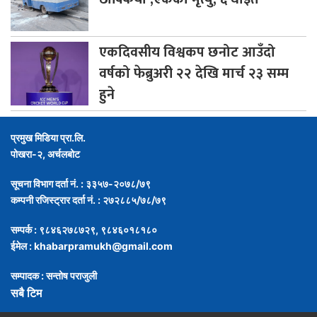
एकदिवसीय
विश्वकप छनोट आउँदो
वर्षको फेब्रुअरी २२ देखि मार्च २३ सम्म
हुने
प्रमुख मिडिया प्रा.लि.
पोखरा-२, अर्चलबोट
सूचना विभाग दर्ता नं. : ३३५७-२०७८/७९
कम्पनी रजिस्ट्रार दर्ता नं. : २७२८८५/७८/७९
सम्पर्क : ९८४६२७८७२९, ९८४६०१८१८०
ईमेल :
khabarpramukh@gmail.com
सम्पादक : सन्तोष पराजुली
सबै टिम