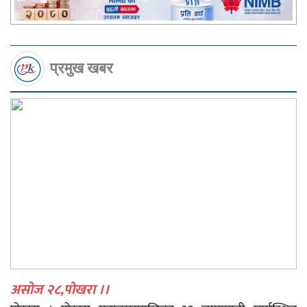
प्रमुख खबर
असोज २८,पोखरा ।।