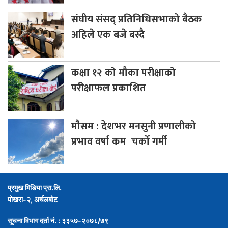
संघीय
संसद् प्रतिनिधिसभाको बैठक
अहिले एक बजे बस्दै
कक्षा
१२ को मौका परीक्षाको
परीक्षाफल प्रकाशित
मौसम
: देशभर मनसुनी प्रणालीको
प्रभाव वर्षा कम चर्को गर्मी
प्रमुख मिडिया प्रा.लि.
पोखरा-२, अर्चलबोट
सूचना विभाग दर्ता नं. : ३३५७-२०७८/७९