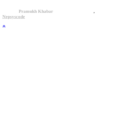
,
© 2024,
Pramukh Khabar
, All rights reserved.
Site By :
Nepsyscode
.