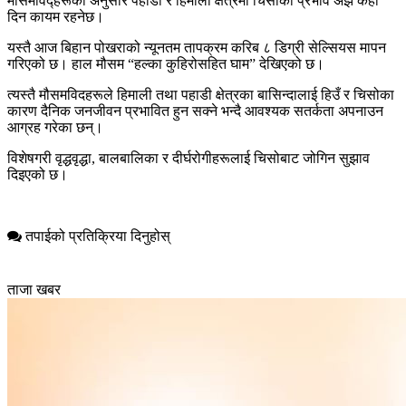
मौसमविद्हरूका अनुसार पहाडी र हिमाली क्षेत्रमा चिसोको प्रभाव अझै केही
दिन कायम रहनेछ।
यस्तै आज बिहान पोखराको न्यूनतम तापक्रम करिब ८ डिग्री सेल्सियस मापन
गरिएको छ। हाल मौसम “हल्का कुहिरोसहित घाम” देखिएको छ।
त्यस्तै मौसमविदहरूले हिमाली तथा पहाडी क्षेत्रका बासिन्दालाई हिउँ र चिसोका
कारण दैनिक जनजीवन प्रभावित हुन सक्ने भन्दै आवश्यक सतर्कता अपनाउन
आग्रह गरेका छन्।
विशेषगरी वृद्धवृद्धा, बालबालिका र दीर्घरोगीहरूलाई चिसोबाट जोगिन सुझाव
दिइएको छ।
तपाईको प्रतिक्रिया दिनुहोस्
ताजा खबर