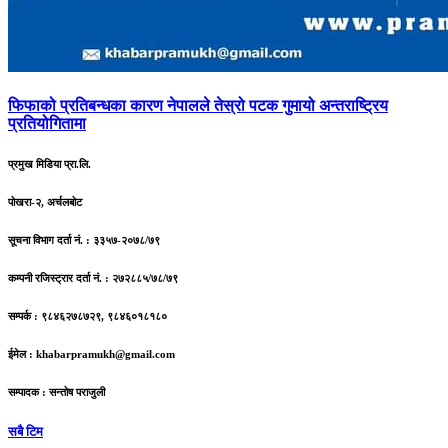
फिफाको
प्रतिबन्धका कारण नेपालले तेस्रो पटक गुमायो अन्तराष्ट्रिय
प्रतियोगितामा
प्रमुख मिडिया प्रा.लि.
पोखरा-२, अर्चलबोट
सूचना विभाग दर्ता नं. : ३३५७-२०७८/७९
कम्पनी रजिस्ट्रार दर्ता नं. : २७२८८५/७८/७९
सम्पर्क : ९८४६२७८७२९, ९८४६०१८१८०
ईमेल :
khabarpramukh@gmail.com
सम्पादक : सन्तोष पराजुली
सबै टिम