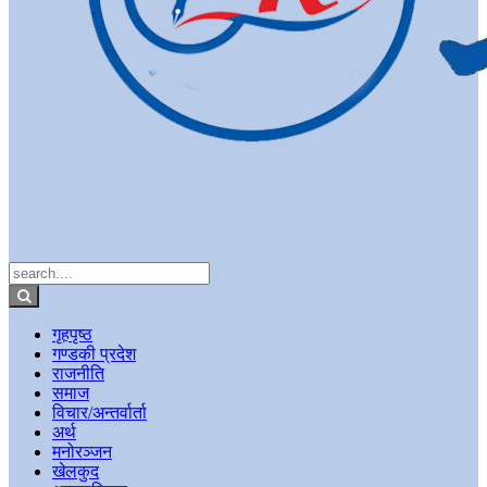
गृहपृष्ठ
गण्डकी प्रदेश
राजनीति
समाज
विचार/अन्तर्वार्ता
अर्थ
मनोरञ्जन
खेलकुद