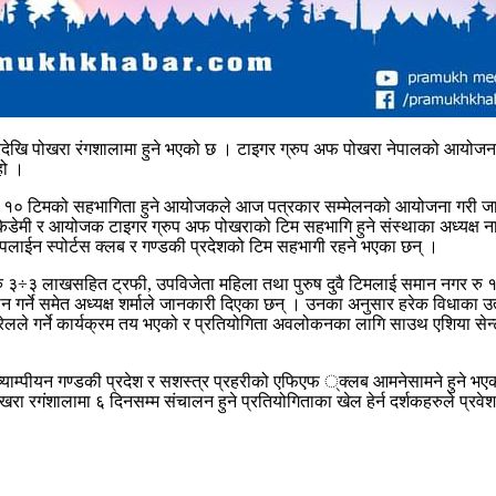
देखि पोखरा रंगशालामा हुने भएको छ । टाइगर ग्रुप अफ पोखरा नेपालको आयोजनाम
हो ।
गरी १० टिमको सहभागिता हुने आयोजकले आज पत्रकार सम्मेलनको आयोजना गरी जान
डेमी र आयोजक टाइगर ग्रुप अफ पोखराको टिम सहभागि हुने संस्थाका अध्यक्ष नाराय
पलाईन स्पोर्टस क्लब र गण्डकी प्रदेशको टिम सहभागी रहने भएका छन् ।
रु ३÷३ लाखसहित ट्रफी, उपविजेता महिला तथा पुरुष दुवै टिमलाई समान नगर रु १
रदान गर्ने समेत अध्यक्ष शर्माले जानकारी दिएका छन् । उनका अनुसार हरेक विधाक
ी पोखरेलले गर्ने कार्यक्रम तय भएको र प्रतियोगिता अवलोकनका लागि साउथ एशि
च्याम्पीयन गण्डकी प्रदेश र सशस्त्र प्रहरीको एफिएफ ्क्लब आमनेसामने हुने भए
ा रगंशालामा ६ दिनसम्म संचालन हुने प्रतियोगिताका खेल हेर्न दर्शकहरुले प्र