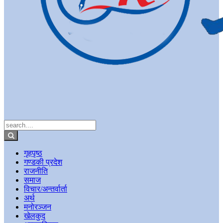
गृहपृष्ठ
गण्डकी प्रदेश
राजनीति
समाज
विचार/अन्तर्वार्ता
अर्थ
मनोरञ्जन
खेलकुद