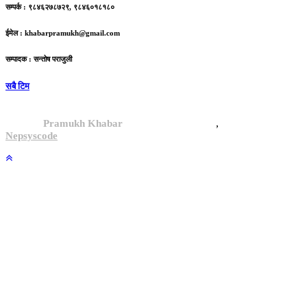
सम्पर्क : ९८४६२७८७२९, ९८४६०१८१८०
ईमेल :
khabarpramukh@gmail.com
सम्पादक : सन्तोष पराजुली
सबै टिम
,
© 2024,
Pramukh Khabar
, All rights reserved.
Site By :
Nepsyscode
.