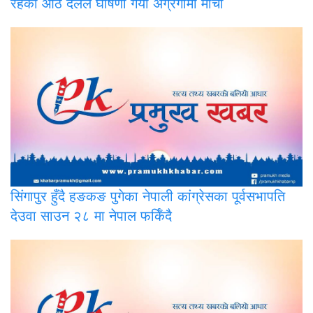
रहेका आठ दलले घोषणा गर्यो अग्रगामी मोर्चा
सिंगापुर
हुँदै हङकङ पुगेका नेपाली कांग्रेसका पूर्वसभापति
देउवा साउन २८ मा नेपाल फर्किँदै