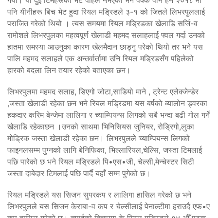
गर्यो। यी दुई टिमहरूको भेट पहिले नभएको भने पक्कै पनि हैन २०१८ मा
पनि यीनीहरू बिच भेट हुदा रियल मड्रिडले ३-१ को जितले लिभरपुललाई
पराजित गरेको थियो । त्यस समयमा रियल मड्रिडका खेलाडि सर्जि-व
रामोशले लिभरपुलका महत्वपूर्ण खेलाडी महमद सलाहलाई फ्वल गर्दा उनको
हातमा समस्या आउनुका कारण खेलमैदान छाड्नु परेको थियो तर भने यस
पालि महमद सलाहले एक अन्तर्वार्तामा उनि रियल मड्रिडसँग पहिलेको
हारको बदला लिन तयार रहेको बताएका छन।
लिभरपुलमा महमद सलाह, डिएगो जोटा,साडियो माने , ट्रेन्ट एलेक्जेन्डेर
,जस्ता खेलाडी रहेका छन भने रियल मड्रिडमा यस बर्षको ब्यालोन ड्वरका
हकदार करिम बेन्जेमा लालिगा र च्याम्पियन्स लिगको सबै भन्दा बढी गोल गर्ने
खेलाडि रहेकाछन ।उनको साथमा भिनिसियस जुनियर, रोड्रिगो,लुका
मोड्रिक जस्ता खेलाडी रहेका छन। लिभरपुलले च्याम्पियन्स लिगको
फाइनलसम्म पुग्नको लागि बेनिफिका, भिल्लारियल,चेल्सि, जस्ता टिमलाई
पछि पारेको छ भने रियल मड्रिडले पि•एस•जी, चेल्सी,मेन्चेस्टर सिटी
जस्ता दाबेदार टिमलाई पछि पार्दै यहाँ सम्म पुगेको छ।
रियल मड्रिडले यस सिजन सुपरकप र लालिगा हासिल गरेको छ भने
लिभरपुलले यस सिजन केराबा-व कप र चेल्सीलाई पेनाल्टीमा हराउदै एफ•ए