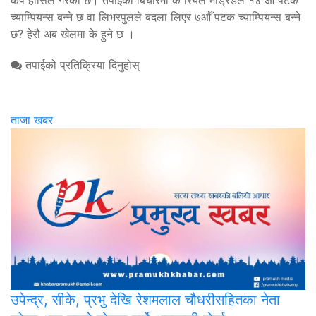
कप हासिल गरेको छ। तपाईको बिचारमा के रियल मड्रिडले १४ औँ पटक
च्याम्पियन्स बन्ने छ वा लिभरपुलले बदला लिएर ७औँ पटक च्याम्पियन्स बन्ने
छ? हेरौ अब खेेलमा के हुने छ ।
तपाईको प्रतिक्रिया दिनुहोस्
ताजा खबर
उपेन्द्र,
सीके, प्रभु देखि रेशमलाल चौधरीसहितका नेता