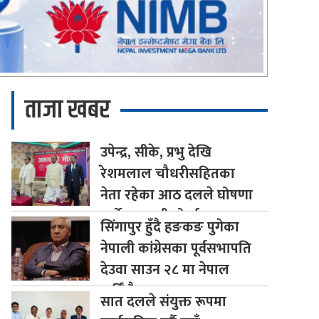
ताजा खबर
उपेन्द्र,
सीके, प्रभु देखि
रेशमलाल चौधरीसहितका
नेता रहेका आठ दलले घोषणा
गर्यो अग्रगामी मोर्चा
सिंगापुर
हुँदै हङकङ पुगेका
नेपाली कांग्रेसका पूर्वसभापति
देउवा साउन २८ मा नेपाल
फर्किँदै
सात
दलले संयुक्त रूपमा