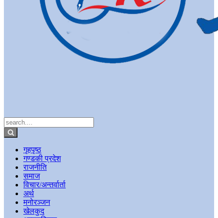
गृहपृष्ठ
गण्डकी प्रदेश
राजनीति
समाज
विचार/अन्तर्वार्ता
अर्थ
मनोरञ्जन
खेलकुद