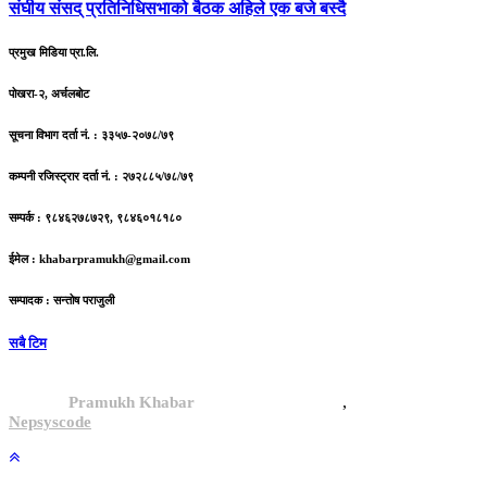
संघीय
संसद् प्रतिनिधिसभाको बैठक अहिले एक बजे बस्दै
प्रमुख मिडिया प्रा.लि.
पोखरा-२, अर्चलबोट
सूचना विभाग दर्ता नं. : ३३५७-२०७८/७९
कम्पनी रजिस्ट्रार दर्ता नं. : २७२८८५/७८/७९
सम्पर्क : ९८४६२७८७२९, ९८४६०१८१८०
ईमेल :
khabarpramukh@gmail.com
सम्पादक : सन्तोष पराजुली
सबै टिम
,
© 2024,
Pramukh Khabar
, All rights reserved.
Site By :
Nepsyscode
.