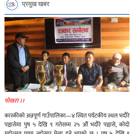
प्रमुख खबर
पोखरा ।।
कास्कीको अन्नपूर्ण गाउँपालिका—४ स्थित पर्यटकीय स्थल भदौरे
पञ्चासेमा पुष ५ देखि ९ गतेसम्म २५ औं भदौरे पञ्चासे, कोदो
महोत्सव एवम् ल्होसार मेला हुने भएको छ । पुष ५ देखि ९