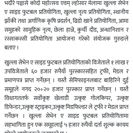
भदौरे पञ्चासे कोदो महोत्सव एवम् ल्होसार मेलामा खुल्ला सेभेन
ए साइड फुटबल प्रतियोगिता, खुल्ला नृत्य प्रतियोगिता, स्थानीय
झाँकी तथा अर्गानिक कृषि प्रदर्शन, ढिडो खाने प्रतियोगिता, आमा
समुहको सामुहिक नृत्य, छेला हान्ने, कुर्ची दौड, अन्धानिशान र
रस्साकस्सी प्रतियोगिता आयोजना गरेको संयोजक गुरुङले
बताए ।
खुल्ला सेभेन ए साइड फुटबल प्रतियोगिताको विजेताले १ लाख र
उपविजेताले ६० हजार रुपैयाँ पुरस्कारसहित ट्रफी, मेडल र
प्रमाणपत्र प्राप्त गर्नेछन् । यस्तै सेमिफाइनलबाट बाहिरिने दुई
समूहले नगद २०÷२० हजार पुरस्कार प्राप्त गर्नेछन् । यस्तै
विधागततर्फ सर्वोकृष्ट खेलाडी उत्कृष्ट गोलकिपर, उत्कृष्ट
डिफेन्डर,उत्कृष्ट स्ट्राइकर,उत्कृष्ट मिडफिल्डर ले ट्रफी र मेडल प्राप्त
गर्नेछन । खुल्ला सेभेन ए साइड फुटबल प्रतियोगितामा
सहभागिता हुन एक समूहलाई ५ हजार रुपैयाँ दर्ता शुल्क कायम