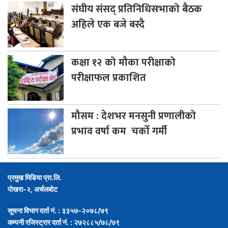
संघीय
संसद् प्रतिनिधिसभाको बैठक
अहिले एक बजे बस्दै
कक्षा
१२ को मौका परीक्षाको
परीक्षाफल प्रकाशित
मौसम
: देशभर मनसुनी प्रणालीको
प्रभाव वर्षा कम चर्को गर्मी
प्रमुख मिडिया प्रा.लि.
पोखरा-२, अर्चलबोट
सूचना विभाग दर्ता नं. : ३३५७-२०७८/७९
कम्पनी रजिस्ट्रार दर्ता नं. : २७२८८५/७८/७९