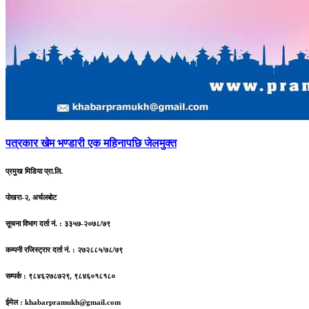
पत्रकार
खेम भण्डारी एक महिनापछि जेलमुक्त
प्रमुख मिडिया प्रा.लि.
पोखरा-२, अर्चलबोट
सूचना विभाग दर्ता नं. : ३३५७-२०७८/७९
कम्पनी रजिस्ट्रार दर्ता नं. : २७२८८५/७८/७९
सम्पर्क : ९८४६२७८७२९, ९८४६०१८१८०
ईमेल :
khabarpramukh@gmail.com