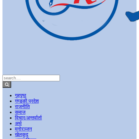
गृहपृष्ठ
गण्डकी प्रदेश
राजनीति
समाज
विचार/अन्तर्वार्ता
अर्थ
मनोरञ्जन
खेलकुद