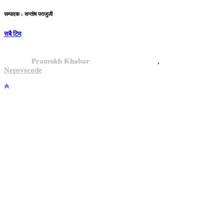
सम्पादक : सन्तोष पराजुली
सबै टिम
,
© 2024,
Pramukh Khabar
, All rights reserved.
Site By :
Nepsyscode
.