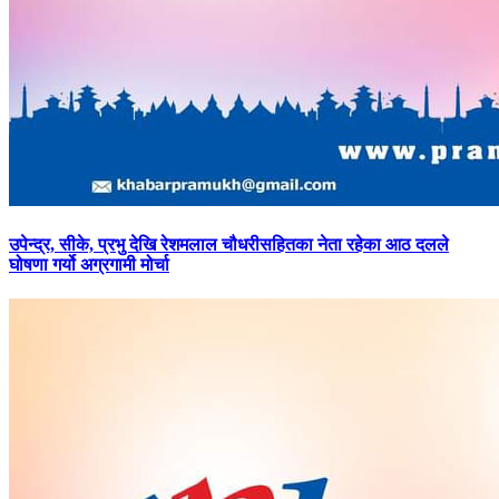
उपेन्द्र,
सीके, प्रभु देखि रेशमलाल चौधरीसहितका नेता रहेका आठ दलले
घोषणा गर्यो अग्रगामी मोर्चा