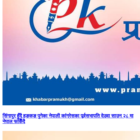
सिंगापुर
हुँदै हङकङ पुगेका नेपाली कांग्रेसका पूर्वसभापति देउवा साउन २८ मा
नेपाल फर्किँदै