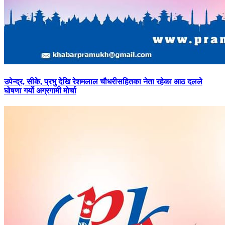
उपेन्द्र,
सीके, प्रभु देखि रेशमलाल चौधरीसहितका नेता रहेका आठ दलले
घोषणा गर्यो अग्रगामी मोर्चा