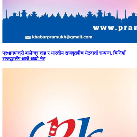
प्रधानमन्त्री
बालेन्द्र शाह र भारतीय राजदूतबीच भेटवार्ता सम्पन्न, चिनियाँ
राजदूतसँग आजै अर्को भेट