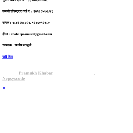
सूचना विभाग दर्ता नं. : ३३५७-२०७८/७९
कम्पनी रजिस्ट्रार दर्ता नं. : २७२८८५/७८/७९
सम्पर्क : ९८४६२७८७२९, ९८४६०१८१८०
ईमेल :
khabarpramukh@gmail.com
सम्पादक : सन्तोष पराजुली
सबै टिम
,
© 2024,
Pramukh Khabar
, All rights reserved.
Site By :
Nepsyscode
.