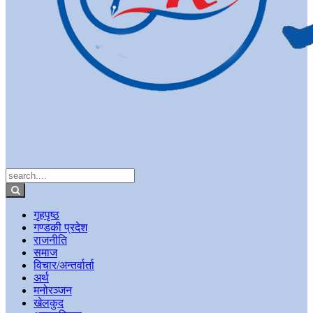
गृहपृष्ठ
गण्डकी प्रदेश
राजनीति
समाज
विचार/अन्तर्वार्ता
अर्थ
मनोरञ्जन
खेलकुद