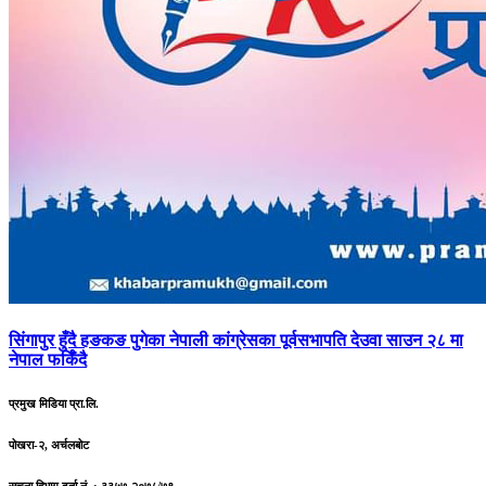
सिंगापुर
हुँदै हङकङ पुगेका नेपाली कांग्रेसका पूर्वसभापति देउवा साउन २८ मा
नेपाल फर्किँदै
प्रमुख मिडिया प्रा.लि.
पोखरा-२, अर्चलबोट