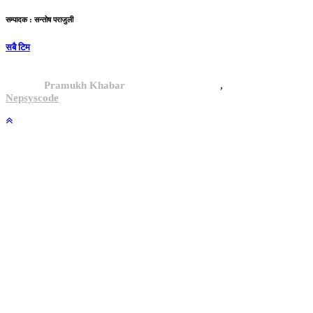
सम्पादक : सन्तोष पराजुली
सबै टिम
,
© 2024,
Pramukh Khabar
, All rights reserved.
Site By :
Nepsyscode
.