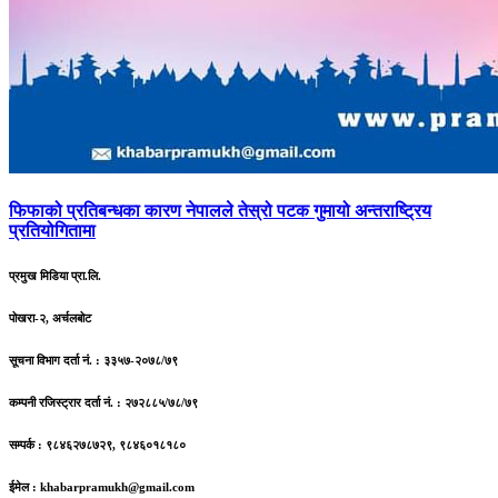
फिफाको
प्रतिबन्धका कारण नेपालले तेस्रो पटक गुमायो अन्तराष्ट्रिय
प्रतियोगितामा
प्रमुख मिडिया प्रा.लि.
पोखरा-२, अर्चलबोट
सूचना विभाग दर्ता नं. : ३३५७-२०७८/७९
कम्पनी रजिस्ट्रार दर्ता नं. : २७२८८५/७८/७९
सम्पर्क : ९८४६२७८७२९, ९८४६०१८१८०
ईमेल :
khabarpramukh@gmail.com