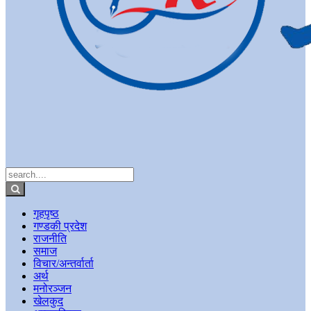
गृहपृष्ठ
गण्डकी प्रदेश
राजनीति
समाज
विचार/अन्तर्वार्ता
अर्थ
मनोरञ्जन
खेलकुद