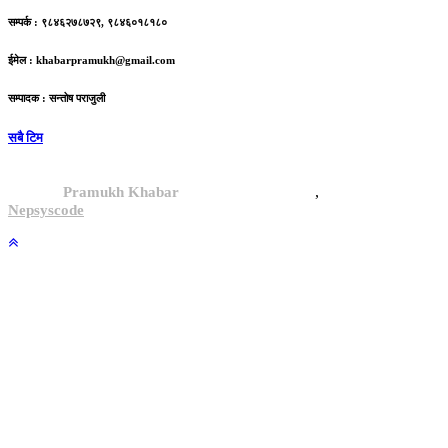
सम्पर्क : ९८४६२७८७२९, ९८४६०१८१८०
ईमेल :
khabarpramukh@gmail.com
सम्पादक : सन्तोष पराजुली
सबै टिम
,
© 2024,
Pramukh Khabar
, All rights reserved.
Site By :
Nepsyscode
.