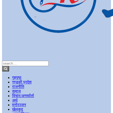
गृहपृष्ठ
गण्डकी प्रदेश
राजनीति
समाज
विचार/अन्तर्वार्ता
अर्थ
मनोरञ्जन
खेलकुद