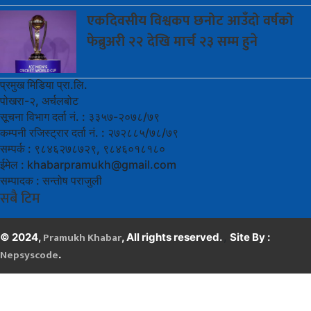
एकदिवसीय
विश्वकप छनोट आउँदो वर्षको
फेब्रुअरी २२ देखि मार्च २३ सम्म हुने
प्रमुख मिडिया प्रा.लि.
पोखरा-२, अर्चलबोट
सूचना विभाग दर्ता नं. : ३३५७-२०७८/७९
कम्पनी रजिस्ट्रार दर्ता नं. : २७२८८५/७८/७९
सम्पर्क : ९८४६२७८७२९, ९८४६०१८१८०
ईमेल :
khabarpramukh@gmail.com
सम्पादक : सन्तोष पराजुली
सबै टिम
Pramukh Khabar
,
© 2024,
, All rights reserved.
Site By :
Nepsyscode
.