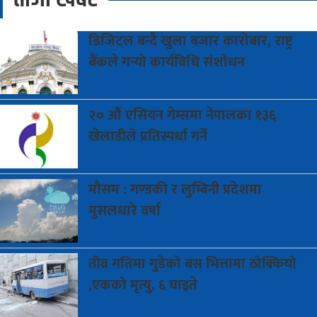
डिजिटल
बन्दै खुला बजार कारोबार, राष्ट्र
बैंकले गर्‍यो कार्यविधि संशोधन
२०
औँ एसियन गेम्समा नेपालका १३६
खेलाडीले प्रतिस्पर्धा गर्ने
मौसम
: गण्डकी र लुम्बिनी प्रदेशमा
मुसलधारे वर्षा
तीव्र
गतिमा गुडेको बस भित्तामा ठोक्कियो
,एकको मृत्यु, ६ घाइते