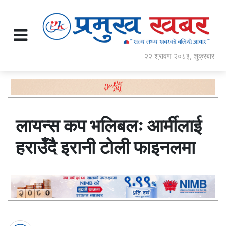
२२ श्रावण २०८३, शुक्रबार
लायन्स कप भलिबलः आर्मीलाई
हराउँदै इरानी टोली फाइनलमा