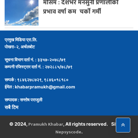
मौसम
: देशभर मनसुनी प्रणालीको
प्रभाव वर्षा कम चर्को गर्मी
प्रमुख मिडिया प्रा.लि.
पोखरा-२, अर्चलबोट
सूचना विभाग दर्ता नं. : ३३५७-२०७८/७९
कम्पनी रजिस्ट्रार दर्ता नं. : २७२८८५/७८/७९
सम्पर्क : ९८४६२७८७२९, ९८४६०१८१८०
ईमेल :
khabarpramukh@gmail.com
सम्पादक : सन्तोष पराजुली
सबै टिम
Pramukh Khabar
,
© 2024,
, All rights reserved.
Site By :
Nepsyscode
.