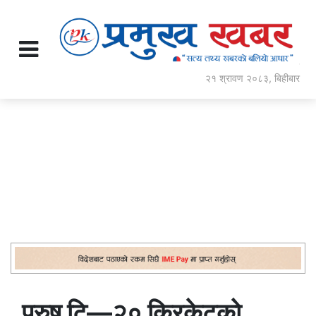
२१ श्रावण २०८३, बिहीबार
पुरुष टि—२० क्रिकेटकाे