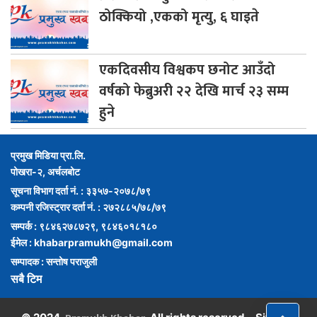
ठोक्कियो ,एकको मृत्यु, ६ घाइते
एकदिवसीय
विश्वकप छनोट आउँदो
वर्षको फेब्रुअरी २२ देखि मार्च २३ सम्म
हुने
प्रमुख मिडिया प्रा.लि.
पोखरा-२, अर्चलबोट
सूचना विभाग दर्ता नं. : ३३५७-२०७८/७९
कम्पनी रजिस्ट्रार दर्ता नं. : २७२८८५/७८/७९
सम्पर्क : ९८४६२७८७२९, ९८४६०१८१८०
ईमेल :
khabarpramukh@gmail.com
सम्पादक : सन्तोष पराजुली
सबै टिम
,