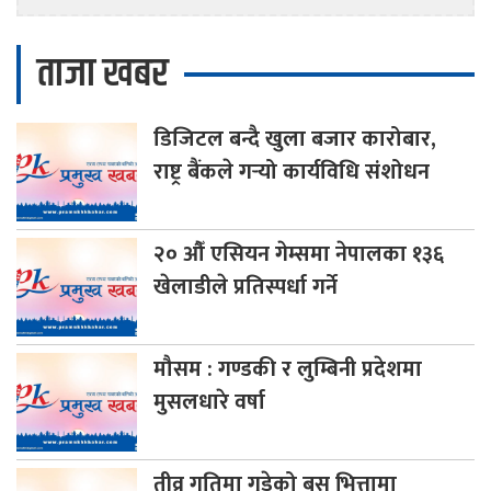
ताजा खबर
डिजिटल
बन्दै खुला बजार कारोबार,
राष्ट्र बैंकले गर्‍यो कार्यविधि संशोधन
२०
औँ एसियन गेम्समा नेपालका १३६
खेलाडीले प्रतिस्पर्धा गर्ने
मौसम
: गण्डकी र लुम्बिनी प्रदेशमा
मुसलधारे वर्षा
तीव्र
गतिमा गुडेको बस भित्तामा