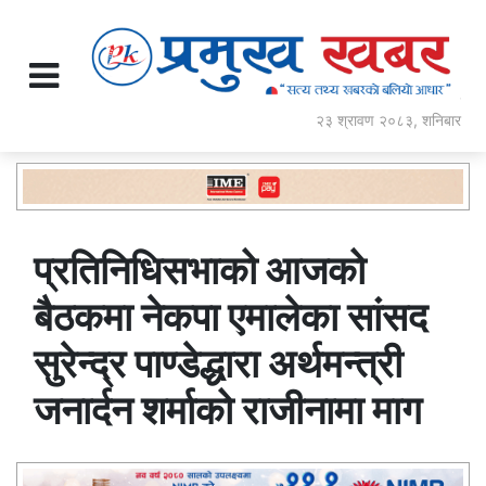
२३ श्रावण २०८३, शनिबार
प्रतिनिधिसभाको आजको
बैठकमा नेकपा एमालेका सांसद
सुरेन्द्र पाण्डेद्धारा अर्थमन्त्री
जनार्दन शर्माको राजीनामा माग