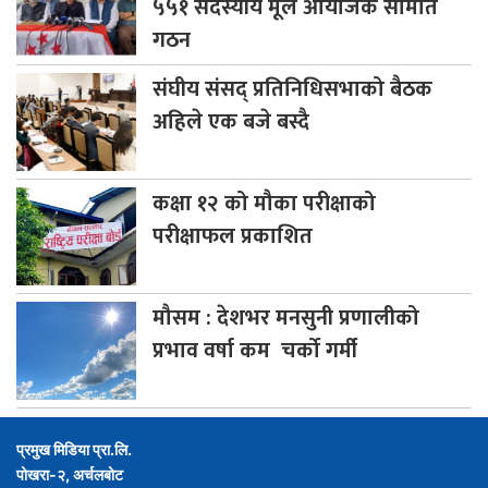
५५१ सदस्यीय मूल आयोजक समिति
गठन
संघीय
संसद् प्रतिनिधिसभाको बैठक
अहिले एक बजे बस्दै
कक्षा
१२ को मौका परीक्षाको
परीक्षाफल प्रकाशित
मौसम
: देशभर मनसुनी प्रणालीको
प्रभाव वर्षा कम चर्को गर्मी
प्रमुख मिडिया प्रा.लि.
पोखरा-२, अर्चलबोट