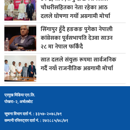
चौधरीसहितका नेता रहेका आठ
दलले घोषणा गर्यो अग्रगामी मोर्चा
सिंगापुर
हुँदै हङकङ पुगेका नेपाली
कांग्रेसका पूर्वसभापति देउवा साउन
२८ मा नेपाल फर्किँदै
सात
दलले संयुक्त रूपमा सार्वजनिक
गर्दै नयाँ राजनीतिक अग्रगामी मोर्चा
प्रमुख मिडिया प्रा.लि.
पोखरा-२, अर्चलबोट
सूचना विभाग दर्ता नं. : ३३५७-२०७८/७९
कम्पनी रजिस्ट्रार दर्ता नं. : २७२८८५/७८/७९