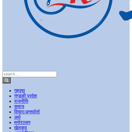
गृहपृष्ठ
गण्डकी प्रदेश
राजनीति
समाज
विचार/अन्तर्वार्ता
अर्थ
मनोरञ्जन
खेलकुद