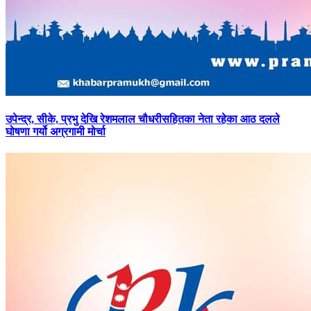
उपेन्द्र,
सीके, प्रभु देखि रेशमलाल चौधरीसहितका नेता रहेका आठ दलले
घोषणा गर्यो अग्रगामी मोर्चा