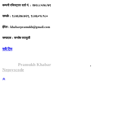
कम्पनी रजिस्ट्रार दर्ता नं. : २७२८८५/७८/७९
सम्पर्क : ९८४६२७८७२९, ९८४६०१८१८०
ईमेल :
khabarpramukh@gmail.com
सम्पादक : सन्तोष पराजुली
सबै टिम
,
© 2024,
Pramukh Khabar
, All rights reserved.
Site By :
Nepsyscode
.