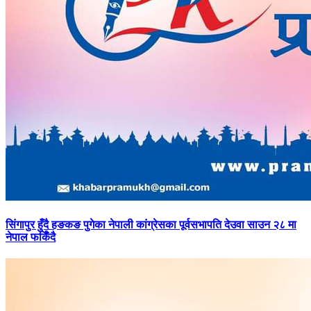
सिंगापुर
हुँदै हङकङ पुगेका नेपाली कांग्रेसका पूर्वसभापति देउवा साउन २८ मा
नेपाल फर्किँदै