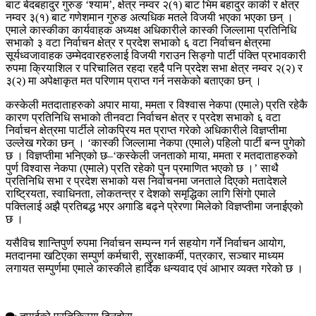
बाट बेदबहादुर गुरुङ ‘श्याम’, क्षेत्र नम्वर २(१) बाट भिम बहादुर कार्की र क्षेत्र
नम्वर ३(१) बाट गणेशमान गुरुङ अत्यधिक मतले विजयी भएका भएका छन् ।
एमाले कास्कीका कार्यवाहक अध्यक्ष अधिकारीले कास्की जिल्लामा प्रतिनिधि
सभाको ३ वटा निर्वाचन क्षेत्र र प्रदेश सभाको ६ वटा निर्वाचन क्षेत्रमा
सूर्यध्वजावाहक उम्मेदवारहरुलाई विजयी गराउन सिङ्गो पार्टी पंक्ति प्रभावकारी
रुपमा क्रियाशिल र परिचालित रहदा रहदै पनि प्रदेश सभा क्षेत्र नम्वर २(२) र
३(२) मा अपेक्षाकृत मत परिणाम प्राप्त गर्न नसकेको बताएका छन् ।
कस्केली मतदाताहरुको अपार माया, ममता र विश्वास नेकपा (एमाले) प्रति रहेकै
कारण प्रतिनिधि सभाको तीनवटा निर्वाचन क्षेत्र र प्रदेश सभाको ६ वटा
निर्वाचन क्षेत्रमा पार्टीले लोकप्रिय मत प्राप्त गरेको अधिकारीले विज्ञप्तीमा
उल्लेख गरेका छन् । ‘कास्की जिल्लामा नेकपा (एमाले) पहिलो पार्टी बन्न पुगेको
छ । विज्ञप्तीमा भनिएको छ–‘कस्केली जनताको माया, ममता र मतदाताहरुको
पुर्ण विश्वास नेकपा (एमाले) प्रति रहेको पुन प्रमाणित भएको छ ।’ साथै
प्रतिनिधि सभा र प्रदेश सभाको यस निर्वाचनमा जनताले दिएको मतादेशले
राष्ट्रियता, स्वाधिनता, लोकतन्त्र र देशको समृद्धिका लागि सिंगो एमाले
पक्तिलाई अझै प्रतिबद्ध भएर अगाडि बढ्ने प्रेरणा मिलेको विज्ञप्तीमा जनाईएको
छ ।
यसैविच शान्तिपुर्ण रुपमा निर्वाचन सम्पन्न गर्न सहयोग गर्ने निर्वाचन आयोग,
मतदानमा खटिएका सम्पुर्ण कर्मचारी, सुरक्षाकर्मी, पत्रकार, सञ्चार माध्यम
लगायत सम्पुर्णमा एमाले कास्कीले हार्दिक धन्यवाद एवं आभार व्यक्त गरेको छ ।