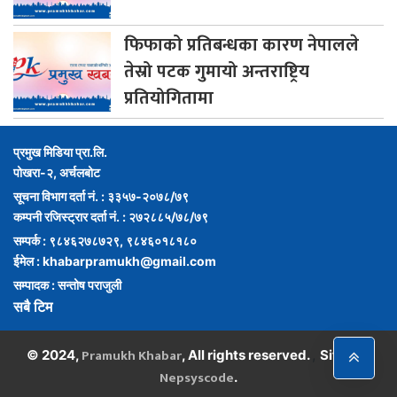
फिफाको
प्रतिबन्धका कारण नेपालले
तेस्रो पटक गुमायो अन्तराष्ट्रिय
प्रतियोगितामा
प्रमुख मिडिया प्रा.लि.
पोखरा-२, अर्चलबोट
सूचना विभाग दर्ता नं. : ३३५७-२०७८/७९
कम्पनी रजिस्ट्रार दर्ता नं. : २७२८८५/७८/७९
सम्पर्क : ९८४६२७८७२९, ९८४६०१८१८०
ईमेल :
khabarpramukh@gmail.com
सम्पादक : सन्तोष पराजुली
सबै टिम
Pramukh Khabar
,
© 2024,
, All rights reserved.
Site By :
Nepsyscode
.